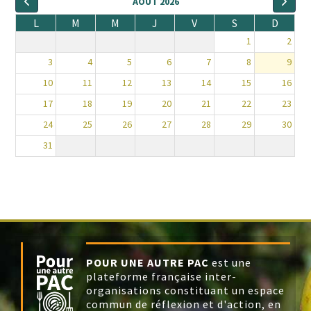
AOÛT 2026
L
M
M
J
V
S
D
1
2
3
4
5
6
7
8
9
10
11
12
13
14
15
16
17
18
19
20
21
22
23
24
25
26
27
28
29
30
31
POUR UNE AUTRE PAC
est une
plateforme française inter-
organisations constituant un espace
commun de réflexion et d'action, en