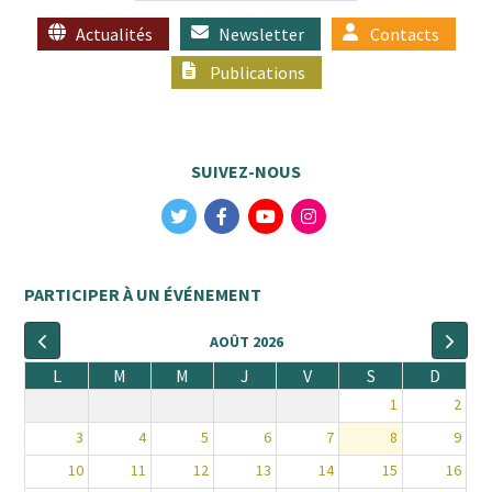
Actualités
Newsletter
Contacts
Publications
SUIVEZ-NOUS
PARTICIPER À UN ÉVÉNEMENT
AOÛT 2026
L
M
M
J
V
S
D
1
2
3
4
5
6
7
8
9
10
11
12
13
14
15
16