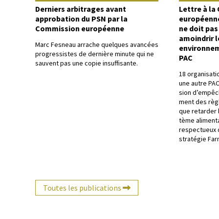
Derniers arbitrages avant
Lettre à l
approbation du PSN par la
européenne 
Commission européenne
ne doit pas
amoindrir 
Marc Fes­neau arrache quelques avancées
environnem
pro­gres­sistes de dernière minute qui ne
PAC
sauvent pas une copie insuffisante.
18 organ­i­sa
une autre PAC
sion d’empêche
ment des règl
que retarder l
tème ali­men­t
respectueux de
stratégie Far
Toutes les publications