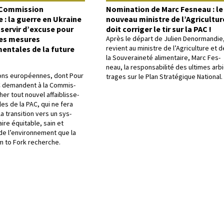
a Commission
Nomination de Marc Fesneau : le
: la guerre en Ukraine
nouveau ministre de l’Agricultur
 servir d’excuse pour
doit corriger le tir sur la PAC !
les mesures
Après le départ de Julien Denor­mandie, 
revient au min­istre de l’Agriculture et d
entales de la future
la Sou­veraineté ali­men­taire, Marc Fes­
neau, la respon­s­abil­ité des ultimes arbi
­tions européennes, dont Pour
trages sur le Plan Stratégique National.
 deman­dent à la Com­mis­
r tout nou­v­el affaib­lisse­
es de la PAC, qui ne fera
a tran­si­tion vers un sys­
aire équitable, sain et
 l’en­vi­ron­nement que la
m to Fork recherche.