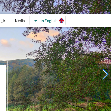
gir
Média
in English