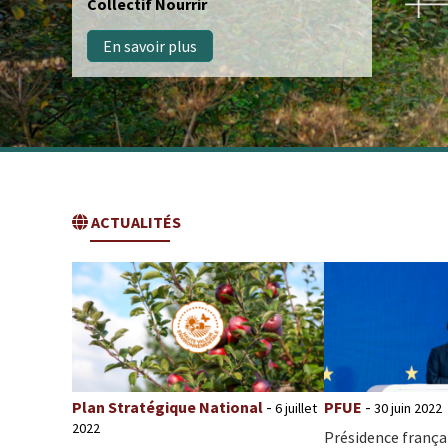
définitivement approuvé
En savoir plus
ACTUALITÉS
Plan Stratégique National
-
PFUE
-
6 juillet
30 juin 2022
2022
Présidence françai