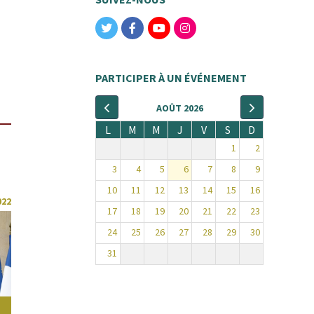
PARTICIPER À UN ÉVÉNEMENT
AOÛT 2026
L
M
M
J
V
S
D
1
2
3
4
5
6
7
8
9
10
11
12
13
14
15
16
022
17
18
19
20
21
22
23
24
25
26
27
28
29
30
31