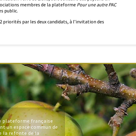
­ci­a­tions mem­bres de la plate­forme
Pour une autre PAC
es public.
 pri­or­ités par les deux can­di­dats, à l’invitation des
e plateforme française
ant un espace commun de
e la refonte de la