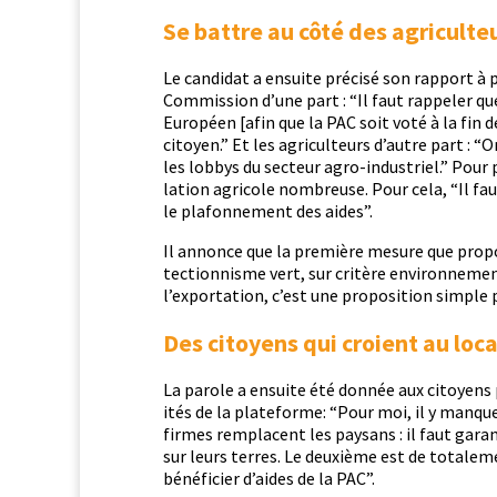
Se battre au côté des agriculteu
Le can­di­dat a ensuite pré­cisé son rap­port à
Com­mis­sion d’une part : “Il faut rap­pel­er q
Européen [afin que la PAC soit voté à la fin d
citoyen.” Et les agricul­teurs d’autre part : “
les lob­bys du secteur agro-indus­triel.” Pour 
la­tion agri­cole nom­breuse. Pour cela, “Il fau
le pla­fon­nement des aides”.
Il annonce que la pre­mière mesure que pro­pos
tec­tion­nisme vert, sur critère envi­ron­nemen­t
l’exportation, c’est une propo­si­tion sim­ple 
Des citoyens qui croient au loca
La parole a ensuite été don­née aux citoyens 
ités de la plate­forme: “Pour moi, il y manqu
firmes rem­pla­cent les paysans : il faut gara
sur leurs ter­res. Le deux­ième est de totale­m
béné­fici­er d’aides de la PAC”.