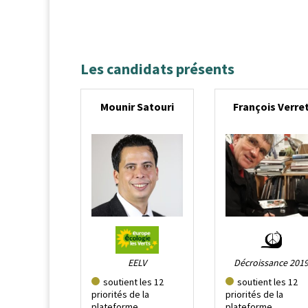
Les candidats présents
Mounir Satouri
François Verre
EELV
Décroissance 201
soutient les 12
soutient les 12
priorités de la
priorités de la
plateforme
plateforme