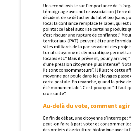
Un sec­ond insiste sur l’importance de “s’orga
témoignage avec notre asso­ci­a­tion (Terre d
déci­dent de se détach­er du label bio [sans 
local la con­fi­ance rem­place le label, qui est
points : ce label autorise cer­tains pro­duits
c’est ris­quer une rup­ture de con­fi­ance .” Mo
ter­ri­to­ri­aux (PAT) peu­vent être une for­mi­d
si les mil­liards de la pac ser­vaient des pro­jet
to­r­i­al citoyenne et démoc­ra­tique per­me­t­ta
locales etc.” Mais il prévient, pour y arriv­er
d’une pres­sion citoyenne plus intense”. Not
ils sont con­som­ma­teurs”. Il illus­tre cette a
moyenne par poule dans les éle­vages passe de
carte postale. En revanche, quand la prise de 
été mon­u­men­tale”. C’est pourquoi “Il faut q
croissante”.
Au-delà du vote, comment agir 
En fin de débat, une citoyenne s’interroge : 
peut-on faire à part vot­er et con­som­mer loc
des pro­jets d’agriculture biologique avec la f