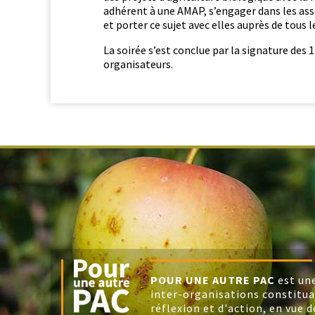
adhérent à une AMAP, s’engager dans les asso
et porter ce sujet avec elles auprès de tous l
La soirée s’est con­clue par la sig­na­ture des 12
organisateurs.
POUR UNE AUTRE PAC
est un
inter-organisations constitu
réflexion et d'action, en vue d