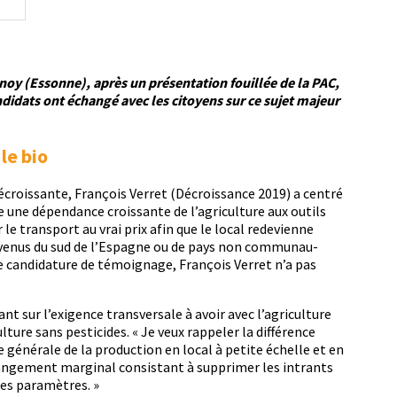
unoy (Essonne), après un présen­ta­tion fouil­lée de la PAC,
­di­dats ont échangé avec les citoyens sur ce sujet majeur
 le bio
écrois­sante, François Ver­ret (Décrois­sance 2019) a cen­tré
e une dépen­dance crois­sante de l’agriculture aux out­ils
 le trans­port au vrai prix afin que le local rede­vi­enne
s venus du sud de l’Espagne ou de pays non com­mu­nau­
can­di­da­ture de témoignage, François Ver­ret n’a pas
.
t sur l’exigence trans­ver­sale à avoir avec l’agriculture
­ture sans pes­ti­cides. « Je veux rap­pel­er la dif­férence
e générale de la pro­duc­tion en local à petite échelle et en
hange­ment mar­gin­al con­sis­tant à sup­primer les intrants
res paramètres. »