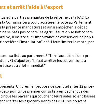
rs et arrêt l’aide à l’export
 plusieurs par­ties prenantes de la réforme de la PAC. La
ue la Com­mis­sion a voulu accélér­er le vote au Par­lement
e la présente man­da­ture] et ain­si empêch­er le débat
On ne se bats pas con­tre les agricul­teurs on se bat con­tre
preuve, il insiste sur l’importance de con­serv­er une pop­u­
t accélér­er l’installation” et “Il faut lim­iter la rente, par
era sa liste au par­lement ? “L’in­stau­ra­tion d’un « pro­
al” . Et d’ajouter : “Il faut arrêter les sub­ven­tions à
pré­cise et à effet immédiat.”
l
présents. Un pre­mier pro­pose de com­pléter les 12 pri­or­
e deux points. Le pre­mier con­siste à empêch­er que des
n­tir que les paysans qui touchent leurs aides soient basées
ent écarter les agro­car­bu­rants des cul­tures pou­vant