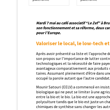
Mar­di 7 mai au café asso­ci­atif “Le Zef” à Br
son fonc­tion­nement et sa réforme, deux can
pour l’Europe.
Valoriser le local, le low-tech et
Après avoir présen­té sa liste et l’approche d
son pro­pos sur l’importance de lut­ter con­tr
tech­nologiques et la néces­sité de faire pay­er
avan­tageux com­par­a­tive­ment aux pro­duit
taires. Assumant pleine­ment d’être dans une 
occupé la parole autant que l’autre candidat
Mounir Satouri (EELV) a com­mencé en insis­tan
biologique qui ne peut se lim­iter à une agri­cul
entre la bio et le bio. La bio est une approch
poly­cul­ture tan­dis que le bio est juste un c
chim­iques de syn­thèse sans chang­er les aut