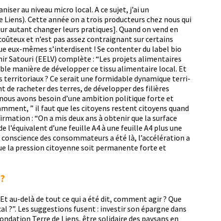
niser au niveau micro local. A ce sujet, j’ai un
e Liens). Cette année on a trois pro­duc­teurs chez nous qui
pour autant chang­er leurs pra­tiques]. Quand on vend en
 coû­teux et n’est pas assez con­traig­nant sur cer­tains
 que eux-mêmes s’interdisent ! Se con­tenter du label bio
unir Satouri (EELV) com­plète : “Les pro­jets ali­men­taires
a­ble manière de dévelop­per ce tis­su ali­men­taire local. Et
s ter­ri­to­ri­aux ? Ce serait une for­mi­da­ble dynamique ter­ri­
nt de racheter des ter­res, de dévelop­per des fil­ières
, “nous avons besoin d’une ambi­tion poli­tique forte et
am­ment, ” il faut que les citoyens restent citoyens quand
ffir­ma­tion : “On a mis deux ans à obtenir que la sur­face
 l’équivalent d’une feuille A4 à une feuille A4 plus une
con­science des con­som­ma­teurs a été là, l’ac­céléra­tion a
ue la pres­sion citoyenne soit per­ma­nente forte et
?
“Et au-delà de tout ce qui a été dit, com­ment agir ? Que
al ?”. Les sug­ges­tions fusent : inve­stir son épargne dans
on­da­tion Terre de Liens, être sol­idaire des paysans en