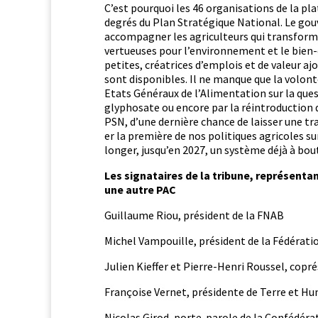
C’est pourquoi les 46 organ­i­sa­tions de la p
degrés du Plan Stratégique Nation­al. Le gou­
accom­pa­g­n­er les agricul­teurs qui trans­for
vertueuses pour l’environnement et le bien-ê
petites, créa­tri­ces d’emplois et de valeur aj
sont disponibles. Il ne manque que la volon­té
Etats Généraux de l’Alimentation sur la ques­t
glyphosate ou encore par la réin­tro­duc­tion d
PSN, d’une dernière chance de laiss­er une trac
er la pre­mière de nos poli­tiques agri­coles su
longer, jusqu’en 2027, un sys­tème déjà à bout
Les sig­nataires de la tri­bune, représen­t
une autre PAC
Guil­laume Riou, prési­dent de la FNAB
Michel Vam­pouille, prési­dent de la Fédéra­ti
Julien Kief­fer et Pierre-Hen­ri Rous­sel, cop
Françoise Ver­net, prési­dente de Terre et 
Nico­las Girod, porte-parole de la Con­fédéra