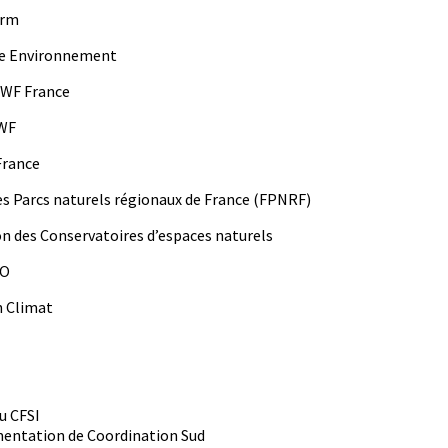
arm
ure Environnement
 WWF France
IWF
 France
des Parcs naturels régionaux de France (FPNRF)
n des Con­ser­va­toires d’espaces naturels
PO
n Climat
u CFSI
en­ta­tion de Coor­di­na­tion Sud