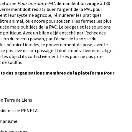
late­forme
Pour une autre PAC
deman­dent un virage à 180
verne­ment doit redis­tribuer l’argent de la PAC pour
­ment leur sys­tème agri­cole, rémunér­er les pra­tiques
tre ani­mal, ou encore pour soutenir les fer­mes les plus
outée mais oubliées de la PAC. Le bud­get et les solu­tions
 poli­tique. Avec un bilan déjà entaché par l’échec des
ion du revenu paysan, par l’échec de la sor­tie du
es néon­i­coti­noïdes, le gou­verne­ment dis­pose, avec le
e pos­i­tive de son pas­sage. Il doit impéra­tive­ment align­
r les objec­tifs col­lec­tive­ment fixés pour ne pas pro­
 de souffle.
ants des organ­i­sa­tions mem­bres de la plate­forme Pour
on Terre de Liens
rési­dents de RENETA
Humanisme
­tion paysanne