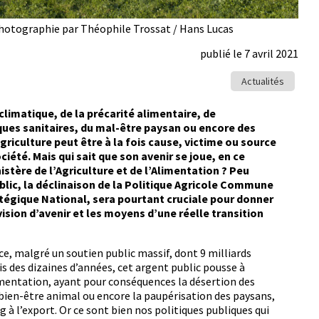
 Photographie par Théophile Trossat / Hans Lucas
publié le 7 avril 2021
Actualités
­ma­tique, de la pré­car­ité ali­men­taire, de
isques san­i­taires, du mal-être paysan ou encore des
gri­cul­ture peut être à la fois cause, vic­time ou source
iété. Mais qui sait que son avenir se joue, en ce
stère de l’Agriculture et de l’Alimentation ? Peu
lic, la décli­nai­son de la Poli­tique Agri­cole Com­mune
atégique Nation­al, sera pour­tant cru­ciale pour don­ner
 vision d’avenir et les moyens d’une réelle tran­si­tion
e, mal­gré un sou­tien pub­lic mas­sif, dont 9 mil­liards
is des dizaines d’années, cet argent pub­lic pousse à
limentation, ayant pour con­séquences la déser­tion des
 bien-être ani­mal ou encore la paupéri­sa­tion des paysans,
g à l’export. Or ce sont bien nos poli­tiques publiques qui