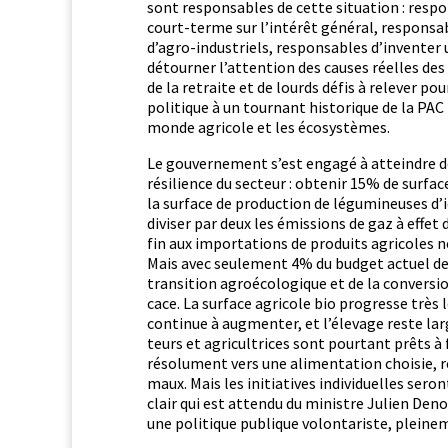
sont respon­s­ables de cette sit­u­a­tion : res
court-terme sur l’in­térêt général, respon­s­ab
d’a­gro-indus­triels, respon­s­ables d’inventer 
détourn­er l’at­ten­tion des caus­es réelles d
de la retraite et de lourds défis à relever pour
poli­tique à un tour­nant his­torique de la PAC
monde agri­cole et les écosystèmes.
Le gou­verne­ment s’est engagé à attein­dre des
résilience du secteur : obtenir 15% de sur­fac
la sur­face de pro­duc­tion de légu­mineuses d’i
divis­er par deux les émis­sions de gaz à effet
fin aux impor­ta­tions de pro­duits agri­coles 
Mais avec seule­ment 4% du bud­get actuel 
tran­si­tion agroé­cologique et de la con­ver­sio
cace. La sur­face agri­cole bio pro­gresse très
con­tin­ue à aug­menter, et l’élevage reste 
teurs et agricul­tri­ces sont pour­tant prêts à
résol­u­ment vers une ali­men­ta­tion choisie
maux. Mais les ini­tia­tives indi­vidu­elles sero
clair qui est atten­du du min­istre Julien Deno
une poli­tique publique volon­tariste, pleine­m