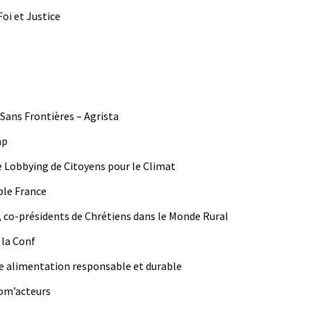
Foi et Justice
 Sans Fron­tières – Agrista
ap
e Lob­by­ing de Citoyens pour le Climat
ble France
 co-prési­dents de Chré­tiens dans le Monde Rural
 la Conf
e ali­men­ta­tion respon­s­able et durable
nsom’acteurs