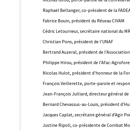
Raphaël Bel­langer, co-prési­dent de la FADE
Fab­rice Bouin, prési­dent du Réseau CIVAM
Cédric Letourneur, secré­taire nation­al du M
Chris­t­ian Pons, prési­dent de l’UNAF
Bertrand Auzer­al, prési­dent de l’Associatio
Philippe Hirou, prési­dent de l’Afac-Agrofore
Nico­las Hulot, prési­dent d’honneur de la F
François Veillerette, porte-parole et respon­
Jean-François Jul­liard, directeur général d
Bernard Chevas­sus-au-Louis, prési­dent d’H
Jacques Caplat, secré­taire général d’A­gir 
Jus­tine Ripoll, co-prési­dente de Com­bat 