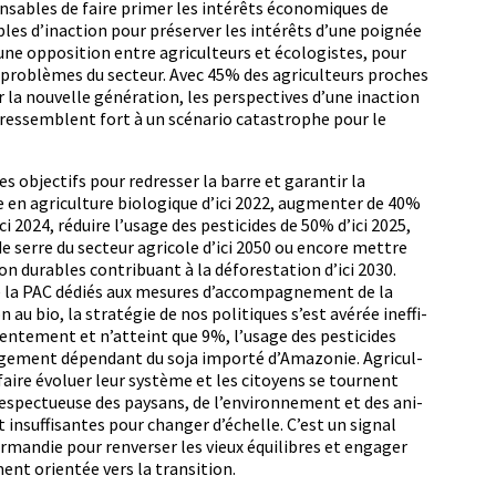
pon­s­ables de faire primer les intérêts économiques de
les d’i­n­ac­tion pour préserv­er les intérêts d’une poignée
une oppo­si­tion entre agricul­teurs et écol­o­gistes, pour
es prob­lèmes du secteur. Avec 45% des agricul­teurs proches
 la nou­velle généra­tion, les per­spec­tives d’une inac­tion
 ressem­blent fort à un scé­nario cat­a­stro­phe pour le
 objec­tifs pour redress­er la barre et garan­tir la
e en agri­cul­ture biologique d’ici 2022, aug­menter de 40%
ci 2024, réduire l’usage des pes­ti­cides de 50% d’ici 2025,
 de serre du secteur agri­cole d’ici 2050 ou encore met­tre
non durables con­tribuant à la déforesta­tion d’ici 2030.
de la PAC dédiés aux mesures d’accompagnement de la
n au bio, la stratégie de nos poli­tiques s’est avérée inef­fi­
 lente­ment et n’at­teint que 9%, l’usage des pes­ti­cides
large­ment dépen­dant du soja importé d’Amazonie. Agricul­
 faire évoluer leur sys­tème et les citoyens se tour­nent
, respectueuse des paysans, de l’environnement et des ani­
nt insuff­isantes pour chang­er d’échelle. C’est un sig­nal
r­mandie pour ren­vers­er les vieux équili­bres et engager
ent ori­en­tée vers la transition.