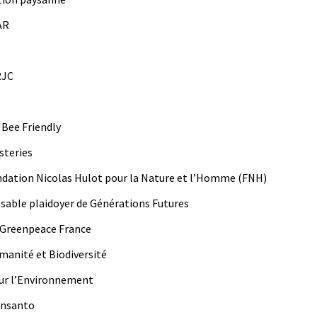
AR
RJC
n Bee Friendly
steries
on­da­tion Nico­las Hulot pour la Nature et l’Homme (FNH)
s­able plaidoy­er de Généra­tions Futures
e Green­peace France
umanité et Biodiversité
Pour l’Environnement
Monsanto