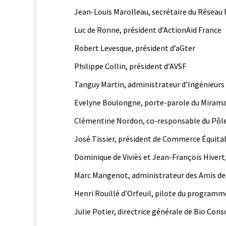
Jean-Louis Marol­leau, secré­taire du Réseau 
Luc de Ronne, prési­dent d’ActionAid France
Robert Levesque, prési­dent d’aGter
Philippe Collin, prési­dent d’AVSF
Tan­guy Mar­tin, admin­is­tra­teur d’Ingénieurs
Eve­lyne Bou­longne, porte-parole du Miram
Clé­men­tine Nor­don, co-respon­s­able du Pôl
José Tissier, prési­dent de Com­merce Équita
Dominique de Viviès et Jean-François Hivert,
Marc Mangenot, admin­is­tra­teur des Amis de
Hen­ri Rouil­lé d’Or­feuil, pilote du pro­gramm
Julie Poti­er, direc­trice générale de Bio Co