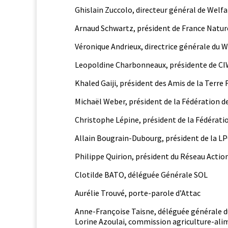
Ghis­lain Zuc­co­lo, directeur général de Welf
Arnaud Schwartz, prési­dent de France Nat
Véronique Andrieux, direc­trice générale du
Leopol­dine Char­bon­neaux, prési­dente de C
Khaled Gai­ji, prési­dent des Amis de la Terre
Michaël Weber, prési­dent de la Fédéra­tion 
Christophe Lépine, prési­dent de la Fédéra­tio
Allain Bougrain-Dubourg, prési­dent de la L
Philippe Quiri­on, prési­dent du Réseau Actio
Clotilde BATO, déléguée Générale SOL
Aurélie Trou­vé, porte-parole d’Attac
Anne-Françoise Taisne, déléguée générale d
Lorine Azoulai, com­mis­sion agri­cul­ture-ali­m