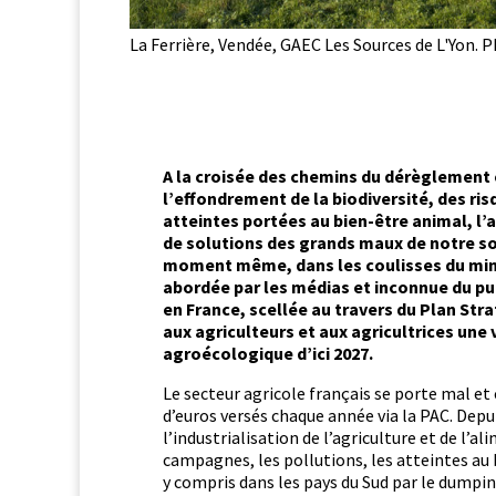
La Ferrière, Vendée, GAEC Les Sources de L'Yon.
A la croisée des chemins du dérè­gle­ment cli
l’effondrement de la bio­di­ver­sité, des r
atteintes portées au bien-être ani­mal, l’a­
de solu­tions des grands maux de notre soc
moment même, dans les couliss­es du min­i
abor­dée par les médias et incon­nue du pub­
en France, scel­lée au tra­vers du Plan Str
aux agricul­teurs et aux agricul­tri­ces une
agroé­cologique d’ici 2027.
Le secteur agri­cole français se porte mal et c
d’euros ver­sés chaque année via la PAC. Depu
l’industrialisation de l’agriculture et de l’a
cam­pagnes, les pol­lu­tions, les atteintes au
y com­pris dans les pays du Sud par le dump­in