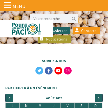
MENU
Actualités
Newsletter
Contacts
Publications
SUIVEZ-NOUS
PARTICIPER À UN ÉVÉNEMENT
AOÛT 2026
L
M
M
J
V
S
D