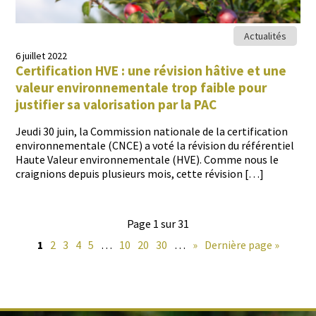
Actualités
6 juillet 2022
Certification HVE : une révision hâtive et une
valeur environnementale trop faible pour
justifier sa valorisation par la PAC
Jeu­di 30 juin, la Com­mis­sion nationale de la cer­ti­fi­ca­tion
envi­ron­nemen­tale (CNCE) a voté la révi­sion du référen­tiel
Haute Valeur envi­ron­nemen­tale (HVE). Comme nous le
craignions depuis plusieurs mois, cette révision […]
Page 1 sur 31
1
2
3
4
5
…
10
20
30
…
»
Dernière page »