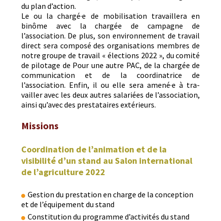
du plan d’action.
Le ou la chargé·e de mobil­i­sa­tion tra­vaillera en
binôme avec la chargée de cam­pagne de
l’association. De plus, son envi­ron­nement de tra­vail
direct sera com­posé des organ­i­sa­tions mem­bres de
notre groupe de tra­vail « élec­tions 2022 », du comité
de pilotage de Pour une autre PAC, de la chargée de
com­mu­ni­ca­tion et de la coor­di­na­trice de
l’association. Enfin, il ou elle sera amené·e à tra­
vailler avec les deux autres salariées de l’association,
ain­si qu’avec des prestataires extérieurs.
Missions
Coordination de l’animation et de la
visibilité d’un stand au Salon international
de l’agriculture 2022
Ges­tion du presta­tion en charge de la con­cep­tion
et de l’équipement du stand
Con­sti­tu­tion du pro­gramme d’activités du stand