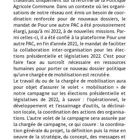
Agri­cole Com­mune. Dans un con­texte où les organ­i­
sa­tions de notre réseau ont émis un besoin de coor­
di­na­tion ren­for­cée pour de nou­veaux dossiers, le
man­dat de Pour une autre PAC a été pro­vi­soire­ment
élar­gi, jusqu’à mi 2022, à de nou­velles mis­sions. Par­
mi celles-ci, il a été con­fié à la plate­forme Pour une
autre PAC, en fin d’année 2021, le man­dat de faciliter
la col­lab­o­ra­tion inter-organ­i­sa­tion pour les élec­
tions prési­den­tielle et lég­isla­tives 2022. C’est pour
faire face au sur­croît néces­saire en ressources
humaines pour porter ce nou­veau dossier poli­tique
qu’un·e chargé·e de mobil­i­sa­tion est recruté·e.
Le tra­vail du ou de la chargé·e de mobil­i­sa­tion aura
pour objet d’assurer le volet « mobil­i­sa­tion » de
notre cam­pagne sur les élec­tions prési­den­tielle et
lég­isla­tives de 2022, à savoir : l’opérationnel, le
développe­ment et l’essaimage d’outils, la décli­nai­
son locale, la coor­di­na­tion des actions des organ­i­sa­
tions. L’autre volet de la cam­pagne sera assurée par
la chargée de cam­pagne, ce qui cou­vre : la coor­di­na­
tion générale du pro­jet, la déf­i­ni­tion puis la mise en
oeu­vre de la stratégie, du con­cept, des mes­sages et