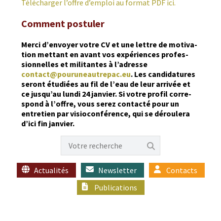
Télécharg­er l’of­fre d’emploi au for­mat PDF ici.
Comment postuler
Mer­ci d’envoyer votre CV et une let­tre de moti­va­
tion met­tant en avant vos expéri­ences pro­fes­
sion­nelles et mil­i­tantes à l’adresse
contact@pouruneautrepac.eu
. Les can­di­da­tures
seront étudiées au fil de l’eau de leur arrivée et
ce jusqu’au lun­di 24 jan­vi­er. Si votre pro­fil cor­re­
spond à l’offre, vous serez con­tac­té pour un
entre­tien par visio­con­férence, qui se déroulera
d’ici fin janvier.
Actualités
Newsletter
Contacts
Publications