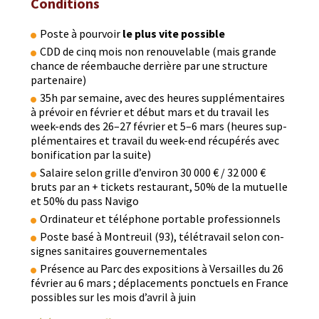
Conditions
Poste à pour­voir
le plus vite possible
CDD de cinq mois non renou­ve­lable (mais grande
chance de réem­bauche der­rière par une struc­ture
partenaire)
35h par semaine, avec des heures sup­plé­men­taires
à prévoir en févri­er et début mars et du tra­vail les
week-ends des 26–27 févri­er et 5–6 mars (heures sup­
plé­men­taires et tra­vail du week-end récupérés avec
boni­fi­ca­tion par la suite)
Salaire selon grille d’environ 30 000 € / 32 000 €
bruts par an + tick­ets restau­rant, 50% de la mutuelle
et 50% du pass Navigo
Ordi­na­teur et télé­phone portable professionnels
Poste basé à Mon­treuil (93), télé­tra­vail selon con­
signes san­i­taires gouvernementales
Présence au Parc des expo­si­tions à Ver­sailles du 26
févri­er au 6 mars ; déplace­ments ponctuels en France
pos­si­bles sur les mois d’avril à juin