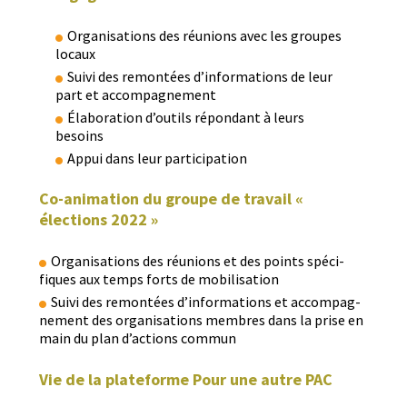
Organ­i­sa­tions des réu­nions avec les groupes
locaux
Suivi des remon­tées d’informations de leur
part et accompagnement
Élab­o­ra­tion d’outils répon­dant à leurs
besoins
Appui dans leur participation
Co-animation du groupe de travail «
élections 2022 »
Organ­i­sa­tions des réu­nions et des points spé­ci­
fiques aux temps forts de mobilisation
Suivi des remon­tées d’informations et accom­pa­g­
ne­ment des organ­i­sa­tions mem­bres dans la prise en
main du plan d’actions commun
Vie de la plateforme Pour une autre PAC