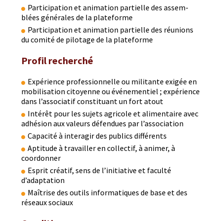
Par­tic­i­pa­tion et ani­ma­tion par­tielle des assem­
blées générales de la plateforme
Par­tic­i­pa­tion et ani­ma­tion par­tielle des réu­nions
du comité de pilotage de la plateforme
Profil recherché
Expéri­ence pro­fes­sion­nelle ou mil­i­tante exigée en
mobil­i­sa­tion citoyenne ou événe­men­tiel ; expéri­ence
dans l’associatif con­sti­tu­ant un fort atout
Intérêt pour les sujets agri­cole et ali­men­taire avec
adhé­sion aux valeurs défendues par l’association
Capac­ité à inter­a­gir des publics différents
Apti­tude à tra­vailler en col­lec­tif, à ani­mer, à
coordonner
Esprit créatif, sens de l’initiative et fac­ulté
d’adaptation
Maîtrise des out­ils infor­ma­tiques de base et des
réseaux sociaux