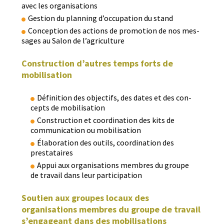
avec les organisations
Ges­tion du plan­ning d’occupation du stand
Con­cep­tion des actions de pro­mo­tion de nos mes­
sages au Salon de l’agriculture
Construction d’autres temps forts de
mobilisation
Déf­i­ni­tion des objec­tifs, des dates et des con­
cepts de mobilisation
Con­struc­tion et coor­di­na­tion des kits de
com­mu­ni­ca­tion ou mobilisation
Élab­o­ra­tion des out­ils, coor­di­na­tion des
prestataires
Appui aux organ­i­sa­tions mem­bres du groupe
de tra­vail dans leur participation
Soutien aux groupes locaux des
organisations membres du groupe de travail
s’engageant dans des mobilisations