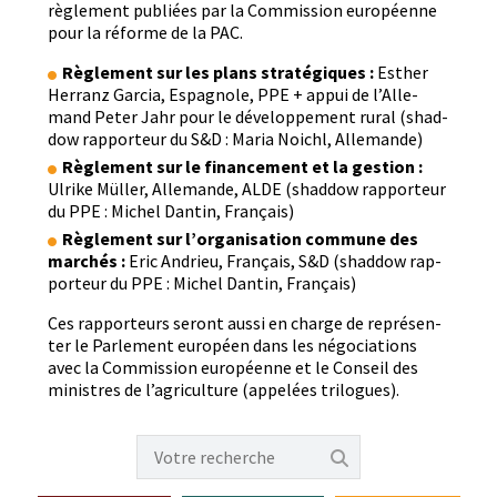
règle­ment pub­liées par la Com­mis­sion européenne
pour la réforme de la PAC.
Règle­ment sur les plans stratégiques :
Esther
Her­ranz Gar­cia, Espag­nole, PPE + appui de l’Alle­
mand Peter Jahr pour le développe­ment rur­al (shad­
dow rap­por­teur du S&D : Maria Noichl, Allemande)
Règle­ment sur le finance­ment et la ges­tion :
Ulrike Müller, Alle­mande, ALDE (shad­dow rap­por­teur
du PPE : Michel Dan­tin, Français)
Règle­ment sur l’organisation com­mune des
marchés :
Eric Andrieu, Français, S&D (shad­dow rap­
por­teur du PPE : Michel Dan­tin, Français)
Ces rap­por­teurs seront aus­si en charge de représen­
ter le Par­lement européen dans les négo­ci­a­tions
avec la Com­mis­sion européenne et le Con­seil des
min­istres de l’agriculture (appelées trilogues).