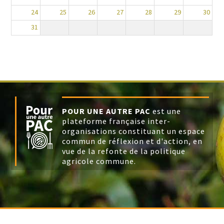
24
25
26
27
28
29
30
31
POUR UNE AUTRE PAC
est une
plateforme française inter-
organisations constituant un espace
commun de réflexion et d'action, en
vue de la refonte de la politique
agricole commune.