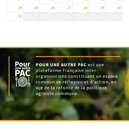
24
25
26
27
28
29
30
31
POUR UNE AUTRE PAC
est une
plateforme française inter-
organisations constituant un espace
commun de réflexion et d'action, en
vue de la refonte de la politique
agricole commune.