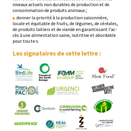
niveaux actuels non durables de pro­duc­tion et de
con­som­ma­tion de pro­duits animaux ;
don­ner la pri­or­ité à la pro­duc­tion saison­nière,
locale et équitable de fruits, de légumes, de céréales,
de pro­duits laitiers et de viande en garan­tis­sant l’ac­
cès à une ali­men­ta­tion saine, nutri­tive et abor­d­able
pour tou·te·s.
Les signataires de cette lettre :