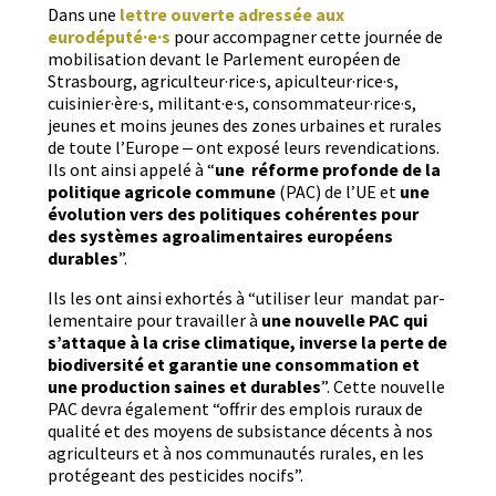
Dans une
let­tre ouverte adressée aux
eurodéputé·e·s
pour accom­pa­g­n­er cette journée de
mobil­i­sa­tion devant le Par­lement européen de
Stras­bourg, agriculteur·rice·s, apiculteur·rice·s,
cuisinier·ère·s, militant·e·s, consommateur·rice·s,
jeunes et moins jeunes des zones urbaines et rurales
de toute l’Eu­rope ‒ ont exposé leurs reven­di­ca­tions.
Ils ont ain­si appelé à “
une réforme pro­fonde de la
poli­tique agri­cole com­mune
(PAC) de l’UE et
une
évo­lu­tion vers des poli­tiques cohérentes pour
des sys­tèmes agroal­i­men­taires européens
durables
”.
Ils les ont ain­si exhortés à “utilis­er leur man­dat par­
lemen­taire pour tra­vailler à
une nou­velle PAC qui
s’at­taque à la crise cli­ma­tique, inverse la perte de
bio­di­ver­sité et garantie une con­som­ma­tion et
une pro­duc­tion saines et durables
”. Cette nou­velle
PAC devra égale­ment “offrir des emplois ruraux de
qual­ité et des moyens de sub­sis­tance décents à nos
agricul­teurs et à nos com­mu­nautés rurales, en les
pro­tégeant des pes­ti­cides nocifs”.