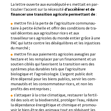
La let­tre ouverte aux eurodéputé·e·s met­tait en par­
ti­c­uli­er l’ac­cent sur la néces­sité
d’ac­célér­er et de
financer une tran­si­tion agri­cole per­me­t­tant de
:
met­tre fin à la perte de l’a­gri­cul­ture com­mu­nau­
taire à petite échelle et offrir des con­di­tions de tra­
vail décentes aux agriculteur·rice·s et aux
travailleur·se·s agri­coles du monde entier grâce à une
PAC qui lutte con­tre les déséquili­bres et les injus­tices
du marché ;
met­tre fin aux paiements agri­coles aveu­gles par
hectare et les rem­plac­er par un finance­ment et un
sou­tien ciblés qui favorisent la tran­si­tion vers des
sys­tèmes plus durables tels que l’a­gri­cul­ture
biologique et l’a­groé­colo­gie. L’ar­gent pub­lic doit
être dépen­sé pour les biens publics, servir les com­
mu­nautés et les consommateur·rice·s, et non les
prof­its des entreprises ;
s’at­ta­quer à la crise cli­ma­tique, restau­r­er la fer­til­
ité des sols et la bio­di­ver­sité, pro­téger l’eau, réduire
la dépen­dance énergé­tique et chim­ique et pro­mou­
voir le bien-être des ani­maux tout en réduisant les