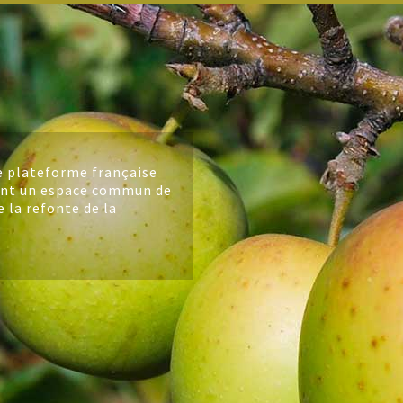
e plateforme française
ant un espace commun de
e la refonte de la