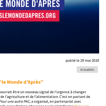
publié le 29 mai 2020
Actualités
 “le Monde d’Après”
pour­rait être un nou­veau sig­nal de l’ur­gence à chang­er
a­gri­cul­ture et de l’al­i­men­ta­tion. C’est en par­tant de
Pour une autre PAC
, a organ­isé, en parte­nar­i­at avec
ande con­sul­ta­tion citoyenne sur la plate­forme
Make.org