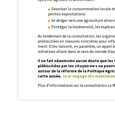
Favoris­er la con­som­ma­tion locale et 
petites exploitations
Se diriger vers une agri­cul­ture alter
Pro­téger la bio­di­ver­sité, les espèce
Au lende­main de la con­sul­ta­tion, les organ­i
plébisc­itées en mesures con­crètes pour influ­
ment. Elles lan­cent, en par­al­lèle, un appel
ini­tia­tives allant dans le sens du monde d’a
Il ne fait néan­moins aucun doute que les tro
plébisc­itées par les citoyen·ne·s ne pour­ro
autour de la réforme de la Poli­tique Agri­
cette année.
Je m’en­gage dès main­tenant
Plus d’in­for­ma­tions sur la con­sul­ta­tion Le