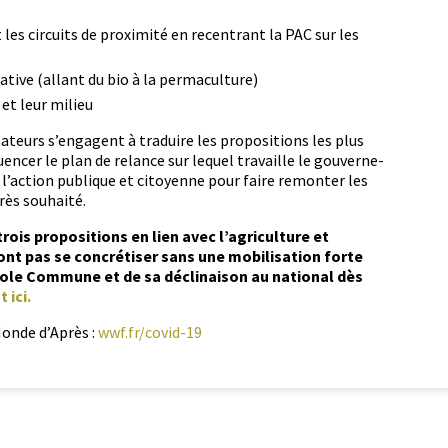
les cir­cuits de prox­im­ité en recen­trant la PAC sur les
­na­tive (allant du bio à la permaculture)
s et leur milieu
sa­teurs s’en­ga­gent à traduire les propo­si­tions les plus
encer le plan de relance sur lequel tra­vaille le gou­verne­
 à l’action publique et citoyenne pour faire remon­ter les
près souhaité.
is propo­si­tions en lien avec l’a­gri­cul­ture et
nt pas se con­cré­tis­er sans une mobil­i­sa­tion forte
cole Com­mune et de sa décli­nai­son au nation­al dès
 ici.
 Monde d’Après :
wwf.fr/covid-19