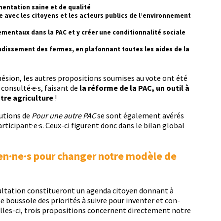
mentation saine et de qualité
e avec les citoyens et les acteurs publics de l’environnement
ementaux dans la PAC et y créer une conditionnalité sociale
andissement des fermes, en plafonnant toutes les aides de la
é­sion, les autres propo­si­tions soumis­es au vote ont été
 consulté·e·s, faisant de
la réforme de la PAC, un out­il à
tre agri­cul­ture
!
lu­tions de
Pour une autre PAC
se sont égale­ment avérés
articipant·e·s. Ceux-ci fig­urent donc dans le bilan glob­al
yen·ne·s pour changer notre modèle de
sul­ta­tion con­stitueront un agen­da citoyen don­nant à
 bous­sole des pri­or­ités à suiv­re pour inven­ter et con­
lles-ci, trois propo­si­tions con­cer­nent directe­ment notre