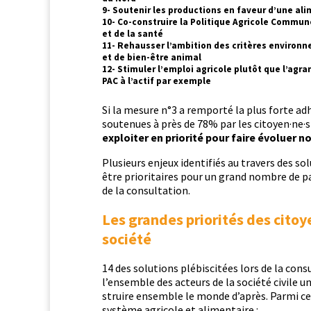
9- Soutenir les productions en faveur d’une ali
10- Co-construire la Politique Agricole Commun
et de la santé
11- Rehausser l’ambition des critères environn
et de bien-être animal
12- Stimuler l’emploi agricole plutôt que l’agr
PAC à l’actif par exemple
Si la mesure n°3 a rem­porté la plus forte adh
soutenues à près de 78% par les citoyen·ne·s
exploiter en pri­or­ité pour faire évoluer no
Plusieurs enjeux iden­ti­fiés au tra­vers des so
être pri­or­i­taires pour un grand nom­bre de p
de la consultation.
Les grandes priorités des cito
société
14 des solu­tions plébisc­itées lors de la con­
l’ensem­ble des acteurs de la société civile une
stru­ire ensem­ble le monde d’après. Par­mi ce
sys­tème agri­cole et alimentaire :