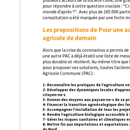
pour répon­dre à cette ques­tion cru­ciale : “
monde d’après ?“. Avec plus de 165 000 partici
con­sul­ta­tion a été mar­quée par une forte mo
Les propositions de Pour une a
agricole de demain
Alors que la crise du coro­n­avirus a per­mis de
une autre PAC a déjà établi une liste de mesu
plus durable et résilient. Au même titre que le
pour pro­pos­er ses solu­tions, toutes facile­
Agri­cole Com­mune (PAC) :
1- Reconnaître les pratiques de l’agriculture 
2- Développer des dynamiques locales d’appro
citoyen·ne·s
3- Donner des moyens aux paysan·ne·s de se prot
4- Financer la transition agroécologique des fe
5- Accompagner l’installation de tous les proj
6- Rendre l’agriculture biologique accessible
7- Gérer les risques sanitaires et climatiques
8- Mettre fin aux importations et exportations 
du Nord