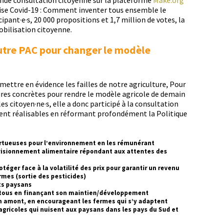
Crise Covid-19 : Com­ment inven­ter tous ensem­ble le
pant·e·s, 20 000 propo­si­tions et 1,7 mil­lion de votes, la
bil­i­sa­tion citoyenne.
utre PAC pour changer le modèle
 met­tre en évi­dence les failles de notre agri­cul­ture, Pour
res con­crètes pour ren­dre le mod­èle agri­cole de demain
s citoyen·ne·s, elle a donc par­ticipé à la con­sul­ta­tion
ment réal­is­ables en réfor­mant pro­fondé­ment la Poli­tique
vertueuses pour l’environnement en les rémunérant
visionnement alimentaire répondant aux attentes des
éger face à la volatilité des prix pour garantir un revenu
rmes (sortie des pesticides)
ets paysans
 à tous en finançant son maintien/développement
 en amont, en encourageant les fermes qui s’y adaptent
agricoles qui nuisent aux paysans dans les pays du Sud et