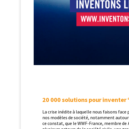
20 000 solutions pour inventer
La crise inédite à laque­lle nous faisons face 
nos mod­èles de société, notam­ment autour de l’
ce con­stat, que le WWF-France, mem­bre de
plusieurs acteurs de la société civile, une gr