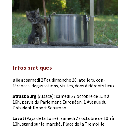
Infos pratiques
Dijon
: same­di 27 et dimanche 28, ate­liers, con­
férences, dégus­ta­tions, vis­ites, dans dif­férents lieux.
Stras­bourg
(Alsace) : same­di 27 octo­bre de 15h à
16h, parvis du Par­lement Européen, 1 Avenue du
Prési­dent Robert Schuman.
Laval
(Pays de la Loire) : same­di 27 octo­bre de 10h à
13h, stand sur le marché, Place de la Tremoille