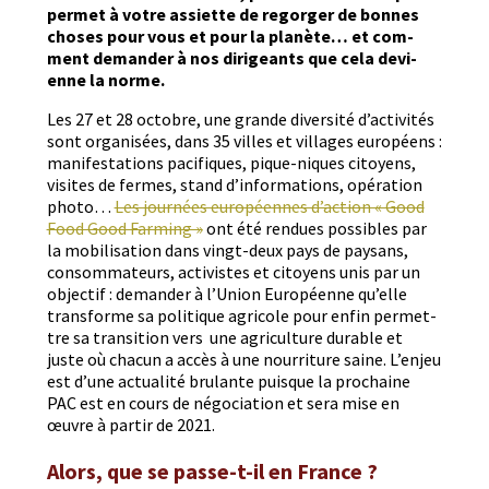
per­met à votre assi­ette de regorg­er de bonnes
choses pour vous et pour la planète… et com­
ment deman­der à nos dirigeants que cela devi­
enne la norme.
Les 27 et 28 octo­bre, une grande diver­sité d’activités
sont organ­isées, dans 35 villes et vil­lages européens :
man­i­fes­ta­tions paci­fiques, pique-niques citoyens,
vis­ites de fer­mes, stand d’informations, opéra­tion
pho­to…
Les journées européennes d’action « Good
Food Good Farm­ing »
ont été ren­dues pos­si­bles par
la mobil­i­sa­tion dans vingt-deux pays de paysans,
con­som­ma­teurs, activistes et citoyens unis par un
objec­tif : deman­der à l’Union Européenne qu’elle
trans­forme sa poli­tique agri­cole pour enfin per­me­t­
tre sa tran­si­tion vers une agri­cul­ture durable et
juste où cha­cun a accès à une nour­ri­t­ure saine. L’enjeu
est d’une actu­al­ité bru­lante puisque la prochaine
PAC est en cours de négo­ci­a­tion et sera mise en
œuvre à par­tir de 2021.
Alors, que se passe-t-il en France ?