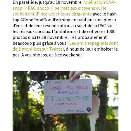
En par­al­lèle, jusqu’au 19 novem­bre
l’opération CAP­
snap (« PAC pho­to ») per­met aux citoyens qui le
souhait­ent d’interpeler leurs dirigeants
avec le hash­
tag #Good­Food­Good­Farm­ing en pub­liant une pho­to
d’eux et de leur reven­di­ca­tion au sujet de la PAC sur
les réseaux soci­aux. L’ambition est de col­lecter 1000
pho­tos d’ici le 19 novembre…et prob­a­ble­ment
beau­coup plus grâce à vous !
Les amis espag­nols sont
déjà mobil­isés sur Twit­ter
, à nous de leur emboi­ter le
pas. A vos pho­tos, et à ce weekend !