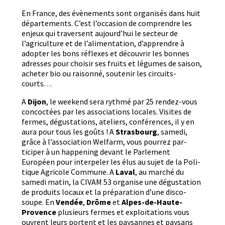
En France, des évène­ments sont organ­isés dans huit
départe­ments. C’est l’occasion de com­pren­dre les
enjeux qui tra­versent aujourd’hui le secteur de
l’agriculture et de l’alimentation, d’apprendre à
adopter les bons réflex­es et décou­vrir les bonnes
adress­es pour choisir ses fruits et légumes de sai­son,
acheter bio ou raison­né, soutenir les circuits-
courts…
A
Dijon
, le week­end sera ryth­mé par 25 ren­dez-vous
con­coc­tées par les asso­ci­a­tions locales. Vis­ites de
fer­mes, dégus­ta­tions, ate­liers, con­férences, il y en
aura pour tous les goûts ! A
Stras­bourg
, same­di,
grâce à l’association Wel­farm, vous pour­rez par­
ticiper à un hap­pen­ing devant le Par­lement
Européen pour inter­pel­er les élus au sujet de la Poli­
tique Agri­cole Com­mune. A
Laval
, au marché du
same­di matin, la CIVAM 53 organ­ise une dégus­ta­tion
de pro­duits locaux et la pré­pa­ra­tion d’une dis­co-
soupe. En
Vendée
,
Drôme
et
Alpes-de-Haute-
Provence
plusieurs fer­mes et exploita­tions vous
ouvrent leurs por­tent et les paysannes et paysans