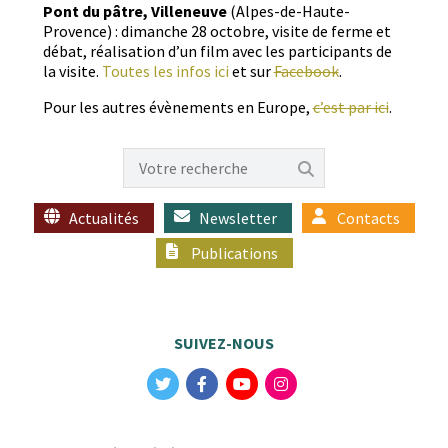
Pont du pâtre, Vil­leneuve
(Alpes-de-Haute-
Provence) : dimanche 28 octo­bre, vis­ite de ferme et
débat, réal­i­sa­tion d’un film avec les par­tic­i­pants de
la vis­ite.
Toutes les infos ici
et sur
Face­book
.
Pour les autres évène­ments en Europe,
c’est par ici
.
Actualités
Newsletter
Contacts
Publications
SUIVEZ-NOUS