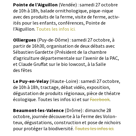
Pointe de l’Aiguillon
(Vendée) : same­di 27 octo­bre
de 10h à 18h, balade ornithologique, pique-nique
avec des pro­duits de la ferme, vis­ite de ferme, activ­
ités pour les enfants, con­férences, Pointe de
l’Aiguillon.
Toutes les infos ici.
Ollier­gues
(Puy-de-Dôme) : same­di 27 octo­bre, à
par­tir de 16h30, organ­i­sa­tion de deux débats avec
Sébastien Gardette (Prési­dent de la cham­bre
d’agriculture départe­men­tale sur l’avenir de la PAC,
et Claude Gruffat sur le bio low­cost, à la Salle
des fêtes
Le Puy-en-Velay
(Haute-Loire) : same­di 27 octo­bre,
de 10h à 18h, trac­tage, débat vidéo, expo­si­tion,
dégus­ta­tion de pro­duits régionaux, pièce de théa­tre
écologique. Toutes les infos ici et sur
Face­book
.
Beau­mont-les-Valence
(Drôme) : dimanche 28
octo­bre, journée décou­verte à la Ferme des Volon­
teux, dégus­ta­tions, con­struc­tion et pose de nichoirs
pour pro­téger la bio­di­ver­sité.
Toutes les infos ici.