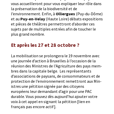
vous accueilleront pour vous expli­quer leur rôle dans
la préser­va­tion de la bio­di­ver­sité et de
l’environnement. Enfin, à
Ollier­gues
(Puy-du-Dôme)
et au
Puy-en-Velay
(Haute Loire) débats expo­si­tions
et pièces de théâtres per­me­t­tront d’aborder ces
sujets par de mul­ti­ples entrées afin de touch­er le
plus grand nombre.
Et après les 27 et 28 octobre ?
La mobil­i­sa­tion se pro­longera le 19 novem­bre avec
une journée d’action à Brux­elles à l’occasion de la
réu­nion des Min­istres de l’Agriculture des pays mem­
bres dans la cap­i­tale belge. Les représen­tants
d’associations de paysans, de con­som­ma­teurs et de
pro­tec­tion de l’environnement remet­tront aux Min­
istres une péti­tion signée par des citoyens
européens leur deman­dant d’agir pour une PAC
durable. Vous pou­vez dès aujourd’hui ajouter votre
voix à cet appel en sig­nant la péti­tion [lien en
français pas encore actif].