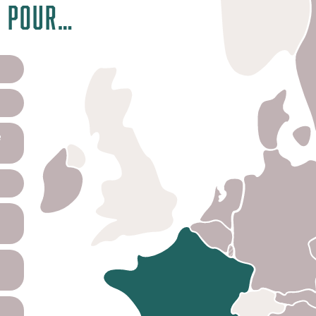
e pour…
e
e