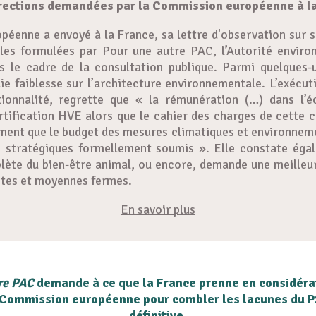
rections demandées par la Commission européenne à l
éenne a envoyé à la France, sa lettre d'observation sur 
lles formulées par Pour une autre PAC, l’Autorité environ
s le cadre de la consultation publique. Parmi quelques-
e faiblesse sur l’architecture environnementale. L’exécu
itionnalité, regrette que « la rémunération (…) dans l’
certification HVE alors que le cahier des charges de cette 
ment que le budget des mesures climatiques et environnement
ns stratégiques formellement soumis ». Elle constate égal
plète du bien-être animal, ou encore, demande une meille
ites et moyennes fermes.
En savoir plus
re PAC
demande à ce que la France prenne en considér
la Commission européenne pour combler les lacunes du PS
définitive.