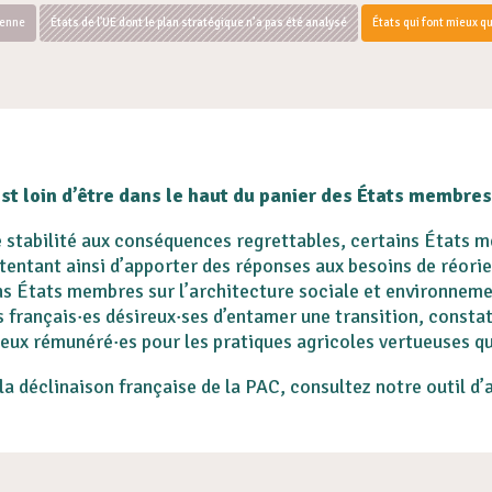
éenne
États de l'UE dont le plan stratégique n’a pas été analysé
États qui font mieux q
st loin d’être dans le haut du panier des États membre
ne stabilité aux conséquences regrettables, certains États
tentant ainsi d’apporter des réponses aux besoins de réori
s États membres sur l’architecture sociale et environnemen
s français·es désireux·ses d’entamer une transition, constat
ux rémunéré·es pour les pratiques agricoles vertueuses qu’
la déclinaison française de la PAC, consultez notre outil d’