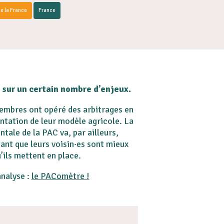
ue la France
France
s sur un certain nombre d’enjeux.
 membres ont opéré des arbitrages en
entation de leur modèle agricole.
La
tale de la PAC va, par ailleurs,
ant que leurs voisin·es sont mieux
ils mettent en place.
analyse :
le PAComètre !